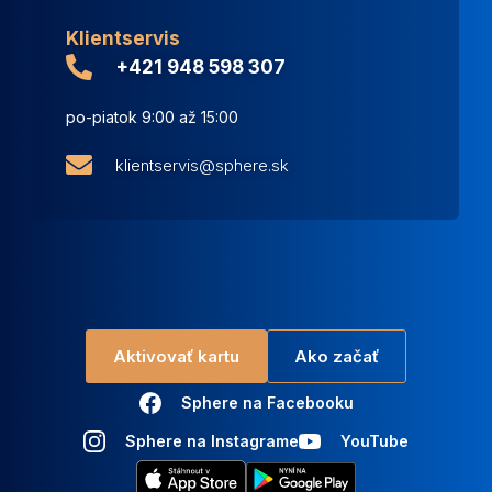
Klientservis
+421 948 598 307
po-piatok 9:00 až 15:00
klientservis@sphere.sk
Aktivovať kartu
Ako začať
Sphere na Facebooku
Sphere na Instagrame
YouTube