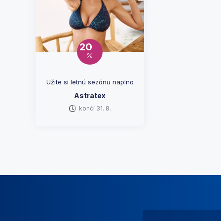
20
Užite si letnú sezónu naplno
Astratex
končí 31. 8.