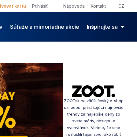
ivovať kartu
Prihlásiť
Nápoveda
Kontakt
CZ
v
Súťaže a mimoriadne akcie
Inšpirujte sa
ZOOTsk najväčší český e-shop
s módou, prinášajúci najnovšie
trendy za najlepšie ceny zo
sveta módy, designu a
vychytávok. Veríme, že sme
rozlúštili tajomstvo, ako robiť