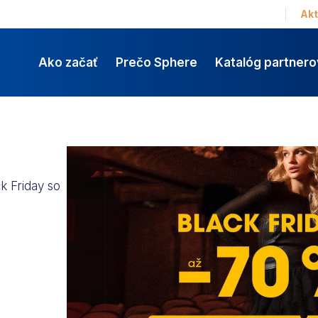
Akt
Ako začať
Prečo Sphere
Katalóg partnero
ck Friday so