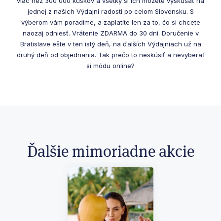
viac než 300 000 kúskov a všetky si ich môžete vyskúšať na
jednej z našich Výdajní radosti po celom Slovensku. S
výberom vám poradíme, a zaplatíte len za to, čo si chcete
naozaj odniesť. Vrátenie ZDARMA do 30 dní. Doručenie v
Bratislave ešte v ten istý deň, na ďalších Výdajniach už na
druhý deň od objednania. Tak prečo to neskúsiť a nevyberať
si módu online?
Ďalšie mimoriadne akcie