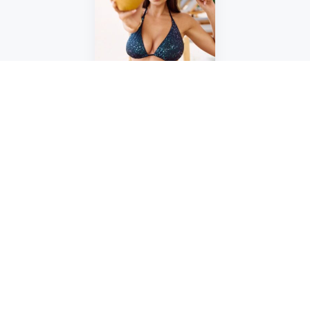
20
Užite si letnú sezónu
naplno
Astratex
končí 31. 8.