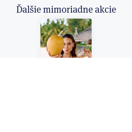
Ďalšie mimoriadne akcie
20
Užite si letnú sezónu
naplno
Astratex
končí 31. 8.