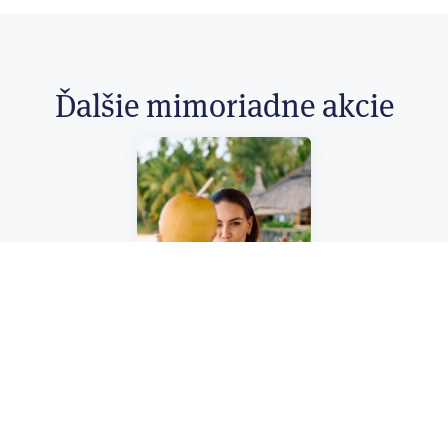
Ďalšie mimoriadne akcie
20
Užite si letnú sezónu