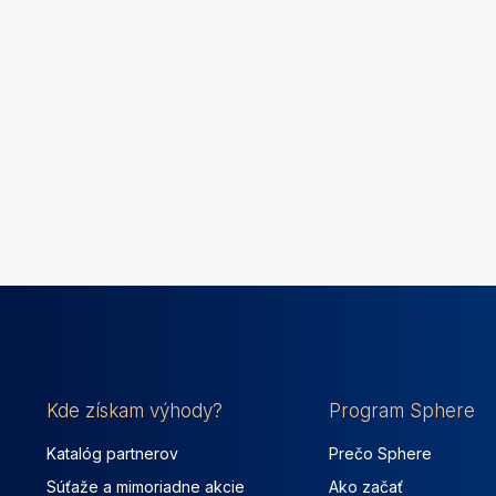
Kde získam výhody?
Program Sphere
Katalóg partnerov
Prečo Sphere
Súťaže a mimoriadne akcie
Ako začať