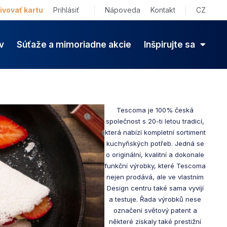
ivovať kartu
Prihlásiť
Nápoveda
Kontakt
CZ
v
Súťaže a mimoriadne akcie
Inšpirujte sa
Tescoma je 100% česká
společnost s 20-ti letou tradicí,
která nabízí kompletní sortiment
kuchyňských potřeb. Jedná se
o originální, kvalitní a dokonale
funkční výrobky, které Tescoma
nejen prodává, ale ve vlastním
Design centru také sama vyvíjí
a testuje. Řada výrobků nese
označení světový patent a
některé získaly také prestižní