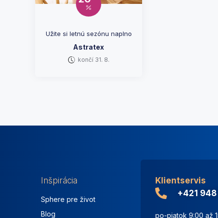
Užite si letnú sezónu naplno
Astratex
končí 31. 8.
Inšpirácia
Klientservis
+421 948
Sphere pre život
Blog
po-piatok 9:00 až 