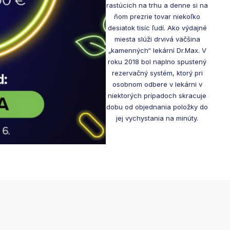
rastúcich na trhu a denne si na
ňom prezrie tovar niekoľko
desiatok tisíc ľudí. Ako výdajné
miesta slúži drvivá väčšina
„kamenných“ lekární Dr.Max. V
roku 2018 bol naplno spustený
rezervačný systém, ktorý pri
osobnom odbere v lekárni v
niektorých prípadoch skracuje
dobu od objednania položky do
jej vychystania na minúty.