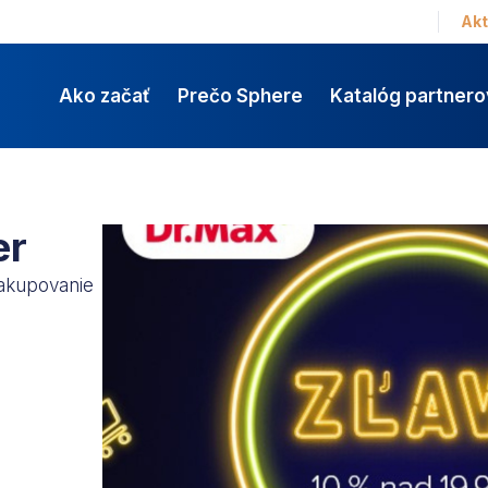
Akt
Ako začať
Prečo Sphere
Katalóg partnero
er
nakupovanie