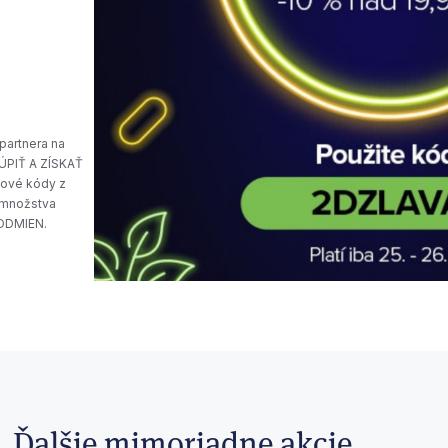
 partnera na
KÚPIŤ A ZÍSKAŤ
vové kódy z
 množstva
ODMIEN.
Ďalšie mimoriadne akcie