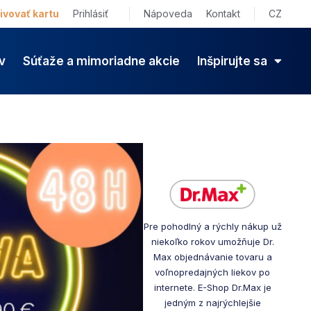
ivovať kartu
Prihlásiť
Nápoveda
Kontakt
CZ
v
Súťaže a mimoriadne akcie
Inšpirujte sa
Pre pohodlný a rýchly nákup už
niekoľko rokov umožňuje Dr.
Max objednávanie tovaru a
voľnopredajných liekov po
internete. E-Shop Dr.Max je
jedným z najrýchlejšie