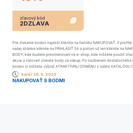
zľavový kód
2DZLAVA
Pre získanie bodov najskôr kliknite na tlačidlo NAKUPOVAŤ. V profile
našej stránke kliknite na PRIHLÁSIŤ SA a potom už len kliknite na NA
BODY, kde budete presmerovaní na e-shop, kde môžete použiť zľa
akcie a zároveň získate body za nákup. Po nazbieraní dostatočného
bodov si môžete vybrať ATRAKTÍVNU ODMENU z nášho KATALÓGU 
končí 26. 6. 2025
NAKUPOVAŤ S BODMI