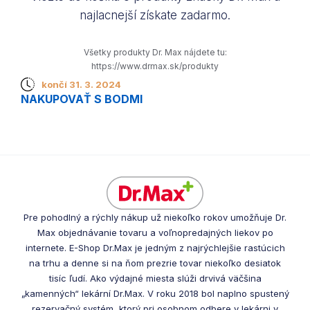
najlacnejší získate zadarmo.
Všetky produkty Dr. Max nájdete tu:
https://www.drmax.sk/produkty
končí 31. 3. 2024
NAKUPOVAŤ S BODMI
Pre pohodlný a rýchly nákup už niekoľko rokov umožňuje Dr.
Max objednávanie tovaru a voľnopredajných liekov po
internete. E-Shop Dr.Max je jedným z najrýchlejšie rastúcich
na trhu a denne si na ňom prezrie tovar niekoľko desiatok
tisíc ľudí. Ako výdajné miesta slúži drvivá väčšina
„kamenných“ lekární Dr.Max. V roku 2018 bol naplno spustený
rezervačný systém, ktorý pri osobnom odbere v lekárni v