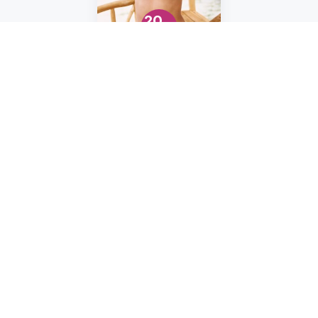
20
Užite si letnú sezónu
naplno
Astratex
končí 31. 8.