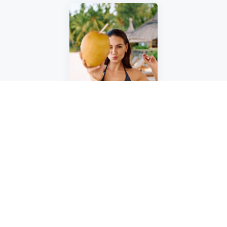
20
Užite si letnú sezónu
naplno
Astratex
končí 31. 8.