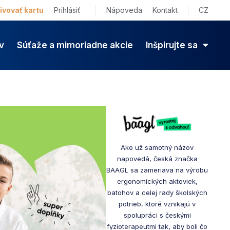
ivovať kartu
Prihlásiť
Nápoveda
Kontakt
CZ
v
Súťaže a mimoriadne akcie
Inšpirujte sa
Ako už samotný názov
napovedá, česká značka
BAAGL sa zameriava na výrobu
ergonomických aktoviek,
batohov a celej rady školských
potrieb, ktoré vznikajú v
spolupráci s českými
fyzioterapeutmi tak, aby boli čo