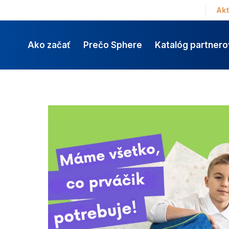
Akt
Ako začať
Prečo Sphere
Katalóg partnero