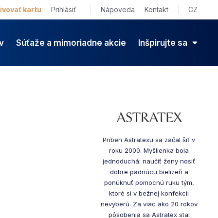
ivovať kartu
Prihlásiť
Nápoveda
Kontakt
CZ
v
Súťaže a mimoriadne akcie
Inšpirujte sa
Príbeh Astratexu sa začal šiť v
roku 2000. Myšlienka bola
jednoduchá: naučiť ženy nosiť
dobre padnúcu bielizeň a
ponúknuť pomocnú ruku tým,
ktoré si v bežnej konfekcii
nevyberú. Za viac ako 20 rokov
pôsobenia sa Astratex stal