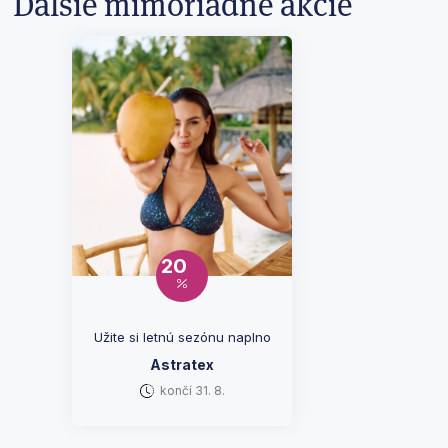
Ďalšie mimoriadne akcie
20
Užite si letnú sezónu naplno
Astratex
končí 31. 8.