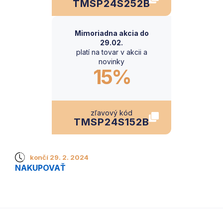
TMSP24S252B
Mimoriadna akcia do
29.02.
platí na tovar v akcii a
novinky
15%
zľavový kód
TMSP24S152B
končí 29. 2. 2024
NAKUPOVAŤ