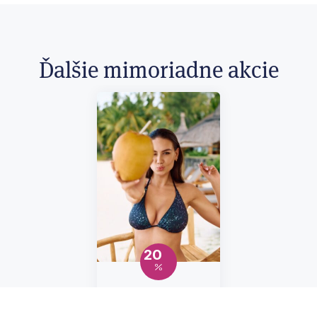
Ďalšie mimoriadne akcie
20
Užite si letnú sezónu