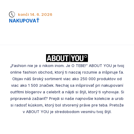
končí 14. 6. 2026
NAKUPOVAŤ
„Fashion nie je o nikom inom. Je O TEBE!“ ABOUT YOU je tvoj
online fashion obchod, ktorý ti naozaj rozumie a inšpiruje ťa.
Objav náš široký sortiment viac ako 250 000 produktov od
viac ako 1 500 značiek. Nechaj sa inšpirovať pri nakupovaní
outfitmi blogerov a celebrít a nájdi si štýl, ktorý ti vyhovuje. Si
pripravená zažiariť? Prejdi si naše najnovšie kolekcie a urob
si radosť kúskom, ktorý bol stvorený práve pre teba. Pretože
v ABOUT YOU je stredobodom vesmíru tvoj štýl.