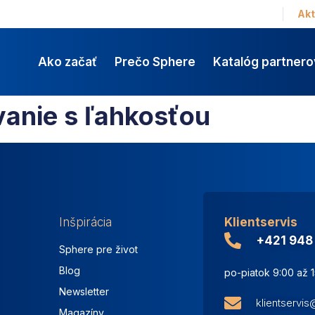
Akt
Ako začať
Prečo Sphere
Katalóg partnero
anie s ľahkosťou
Inšpirácia
Klientservis
+421 948
Sphere pre život
Blog
po-piatok 9:00 až 
Newsletter
klientservi
Magazíny