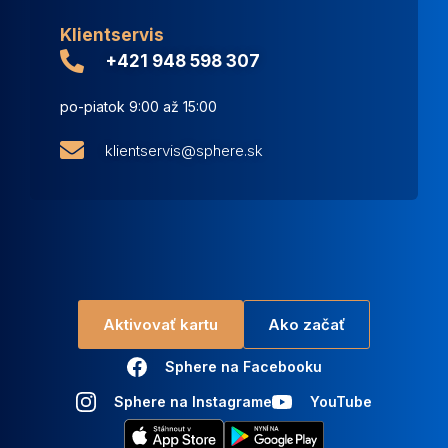
Klientservis
+421 948 598 307
po-piatok 9:00 až 15:00
klientservis@sphere.sk
Aktivovať kartu
Ako začať
Sphere na Facebooku
Sphere na Instagrame
YouTube