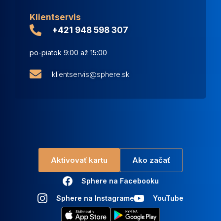
Klientservis
+421 948 598 307
po-piatok 9:00 až 15:00
klientservis@sphere.sk
Aktivovať kartu
Ako začať
Sphere na Facebooku
Sphere na Instagrame
YouTube