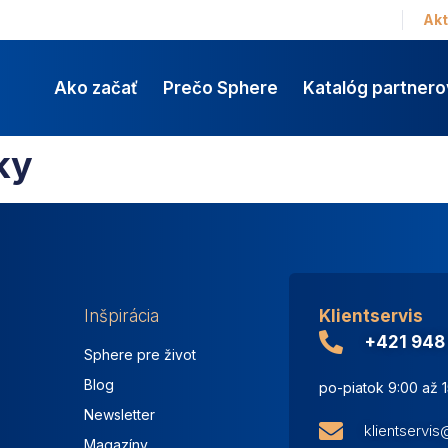
Akt
Ako začať
Prečo Sphere
Katalóg partnero
ky
Inšpirácia
Klientservis
+421 948
Sphere pre život
Blog
po-piatok 9:00 až 
Newsletter
klientservi
Magazíny