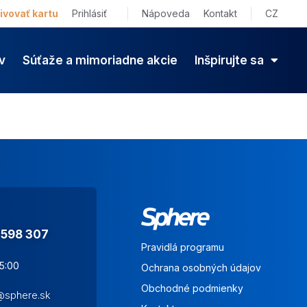
ivovať kartu
Prihlásiť
Nápoveda
Kontakt
CZ
v
Súťaže a mimoriadne akcie
Inšpirujte sa
 598 307
Pravidlá programu
15:00
Ochrana osobných údajov
Obchodné podmienky
s@sphere.sk