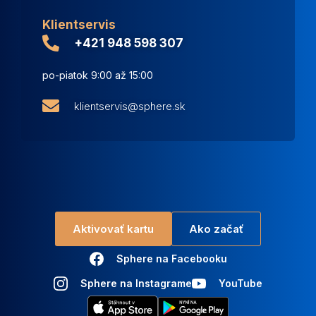
Klientservis
+421 948 598 307
po-piatok 9:00 až 15:00
klientservis@sphere.sk
Aktivovať kartu
Ako začať
Sphere na Facebooku
Sphere na Instagrame
YouTube