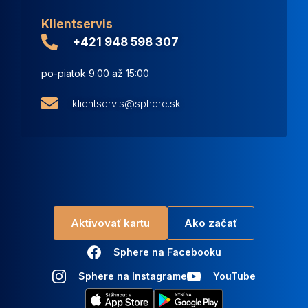
Klientservis
+421 948 598 307
po-piatok 9:00 až 15:00
klientservis@sphere.sk
Aktivovať kartu
Ako začať
Sphere na Facebooku
Sphere na Instagrame
YouTube