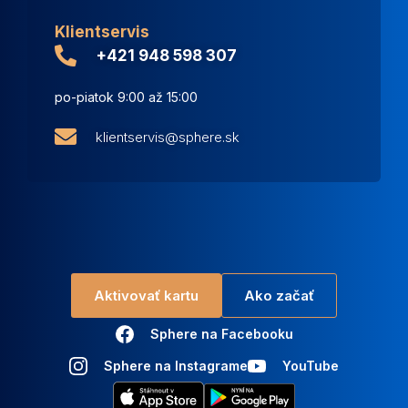
Klientservis
+421 948 598 307
po-piatok 9:00 až 15:00
klientservis@sphere.sk
Aktivovať kartu
Ako začať
Sphere na Facebooku
Sphere na Instagrame
YouTube