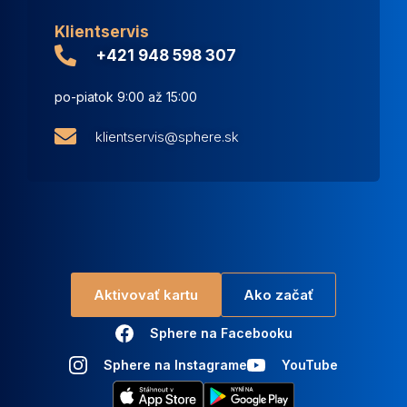
Klientservis
+421 948 598 307
po-piatok 9:00 až 15:00
klientservis@sphere.sk
Aktivovať kartu
Ako začať
Sphere na Facebooku
Sphere na Instagrame
YouTube