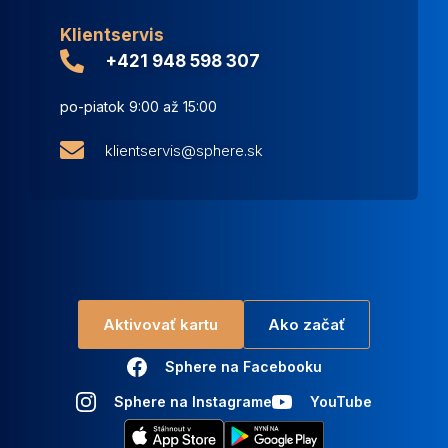
Klientservis
+421 948 598 307
po-piatok 9:00 až 15:00
klientservis@sphere.sk
Aktivovať kartu
Ako začať
Sphere na Facebooku
Sphere na Instagrame
YouTube