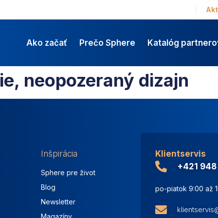
Akt
Ako začať
Prečo Sphere
Katalóg partnero
ie, neopozeraný dizajn
Inšpirácia
Klientservis
+421 948
Sphere pre život
Blog
po-piatok 9:00 až 
Newsletter
klientservi
Magazíny