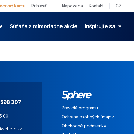
ivovať kartu
Prihlásiť
Nápoveda
Kontakt
CZ
v
Súťaže a mimoriadne akcie
Inšpirujte sa
 598 307
Pravidlá programu
15:00
Ochrana osobných údajov
Obchodné podmienky
s@sphere.sk