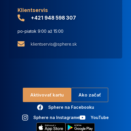
Klientservis
+421 948 598 307
po-piatok 9:00 až 15:00
klientservis@sphere.sk
Aktivovať kartu
Ako začať
Sphere na Facebooku
Sphere na Instagrame
YouTube