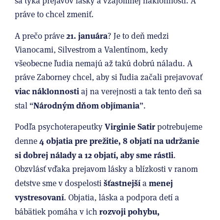
sa týka prejavov lásky a vzájomnej náklonnosti. A
práve to chcel zmeniť.
21. januára
A prečo práve
? Je to deň medzi
Vianocami, Silvestrom a Valentínom, kedy
všeobecne ľudia nemajú až takú dobrú náladu. A
práve Zaborney chcel, aby si ľudia začali prejavovať
viac náklonnosti
aj na verejnosti a tak tento deň sa
Národným dňom objímania
stal “
”.
Virginie Satir
Podľa psychoterapeutky
potrebujeme
4 objatia pre prežitie, 8 objatí na udržanie
denne
si dobrej nálady a 12 objatí, aby sme rástli
.
Obzvlásť vďaka prejavom lásky a blízkosti v ranom
šťastnejší
menej
detstve sme v dospelosti
a
vystresovaní
. Objatia, láska a podpora detí a
rozvoji pohybu,
bábätiek pomáha v ich