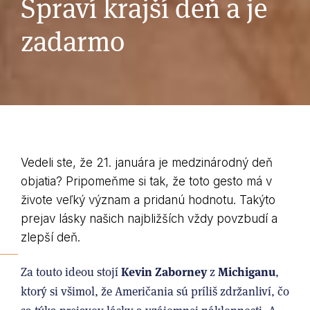
Spraví krajší deň a je
zadarmo
Vedeli ste, že 21. januára je medzinárodný deň
objatia? Pripomeňme si tak, že toto gesto má v
živote veľký význam a pridanú hodnotu. Takýto
prejav lásky našich najbližších vždy povzbudí a
zlepší deň.
Kevin Zaborney
Michiganu
Za touto ideou stojí
z
,
ktorý si všimol, že Američania sú príliš zdržanliví, čo