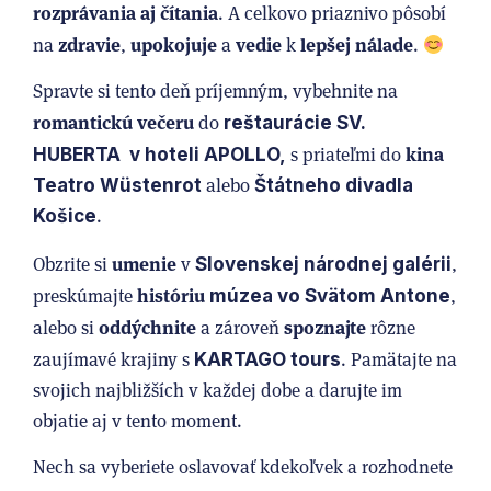
rozprávania aj čítania
. A celkovo priaznivo pôsobí
zdravie
upokojuje
vedie
lepšej nálade
na
,
a
k
.
Spravte si tento deň príjemným, vybehnite na
romantickú večeru
do
reštaurácie SV.
kina
s priateľmi do
HUBERTA v hoteli APOLLO,
alebo
Teatro Wüstenrot
Štátneho divadla
.
Košice
umenie
Obzrite si
v
,
Slovenskej národnej galérii
históriu
preskúmajte
,
múzea vo Svätom Antone
oddýchnite
spoznajte
alebo si
a zároveň
rôzne
zaujímavé krajiny s
. Pamätajte na
KARTAGO tours
svojich najbližších v každej dobe a darujte im
objatie aj v tento moment.
Nech sa vyberiete oslavovať kdekoľvek a rozhodnete