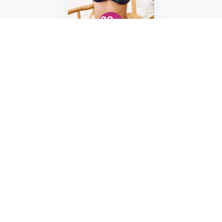
20
Užite si letnú sezónu
naplno
Astratex
končí 31. 8.