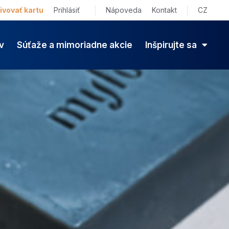
ivovať kartu
Prihlásiť
Nápoveda
Kontakt
CZ
v
Súťaže a mimoriadne akcie
Inšpirujte sa