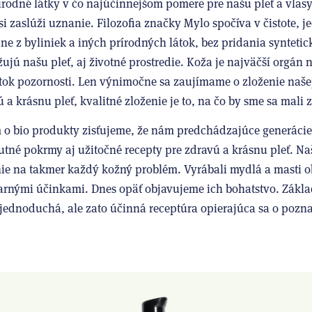
írodné látky v čo najúčinnejšom pomere pre našu pleť a vlas
i zaslúži uznanie. Filozofia značky Mylo spočíva v čistote, j
e z byliniek a iných prírodných látok, bez pridania syntetick
žujú našu pleť, aj životné prostredie. Koža je najväčší orgán
ok pozornosti. Len výnimočne sa zaujímame o zloženie našej
a krásnu pleť, kvalitné zloženie je to, na čo by sme sa mali 
o bio produkty zisťujeme, že nám predchádzajúce generácie
utné pokrmy aj užitočné recepty pre zdravú a krásnu pleť. N
nie na takmer každý kožný problém. Vyrábali mydlá a masti o
darnými účinkami. Dnes opäť objavujeme ich bohatstvo. Zák
 jednoduchá, ale zato účinná receptúra opierajúca sa o pozn