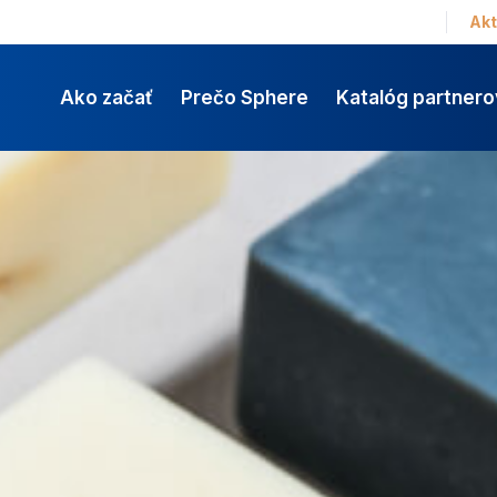
Akt
Ako začať
Prečo Sphere
Katalóg partnero