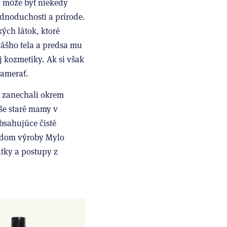
y môže byť niekedy
ednoduchosti a prírode.
ých látok, ktoré
 nášho tela a predsa mu
 kozmetiky. Ak si však
zamerať.
 zanechali okrem
aše staré mamy v
bsahujúce čisté
ladom výroby Mylo
atky a postupy z