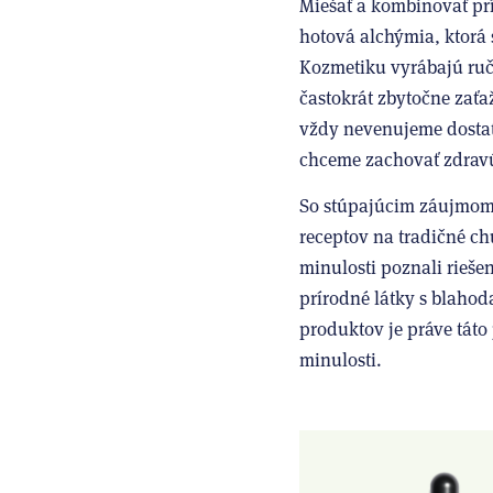
Miešať a kombinovať pr
hotová alchýmia, ktorá s
Kozmetiku vyrábajú ručn
častokrát zbytočne zaťa
vždy nevenujeme dostat
chceme zachovať zdravú 
So stúpajúcim záujmom 
receptov na tradičné ch
minulosti poznali rieše
prírodné látky s blaho
produktov je práve táto
minulosti.