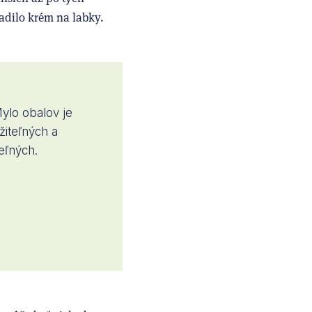
adilo krém na labky.
ylo obalov je
iteľných a
eľných.