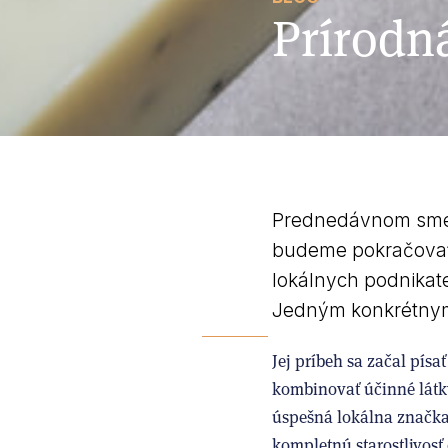
Prírodn
Prednedávnom sme o
budeme pokračovať 
lokálnych podnikate
Jedným konkrétnym
Jej príbeh sa začal písa
kombinovať účinné látky
úspešná lokálna značka
kompletnú starostlivosť