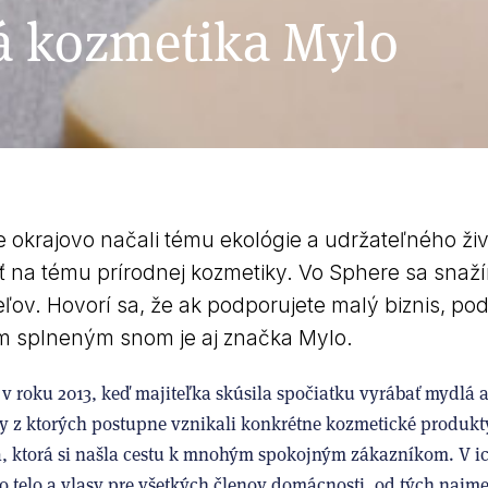
á kozmetika Mylo
krajovo načali tému ekológie a udržateľného živ
na tému prírodnej kozmetiky. Vo Sphere sa snaž
ľov. Hovorí sa, že ak podporujete malý biznis, po
 splneným snom je aj značka Mylo.
ť v roku 2013, keď majiteľka skúsila spočiatku vyrábať mydlá a
 z ktorých postupne vznikali konkrétne kozmetické produkty
, ktorá si našla cestu k mnohým spokojným zákazníkom. V i
 o telo a vlasy pre všetkých členov domácnosti, od tých najm