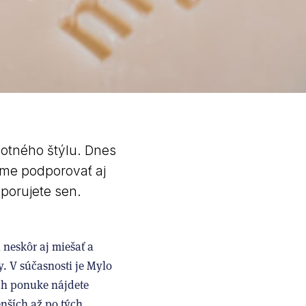
otného štýlu. Dnes
íme podporovať aj
dporujete sen.
 neskôr aj miešať a
. V súčasnosti je Mylo
ch ponuke nájdete
enších až po tých