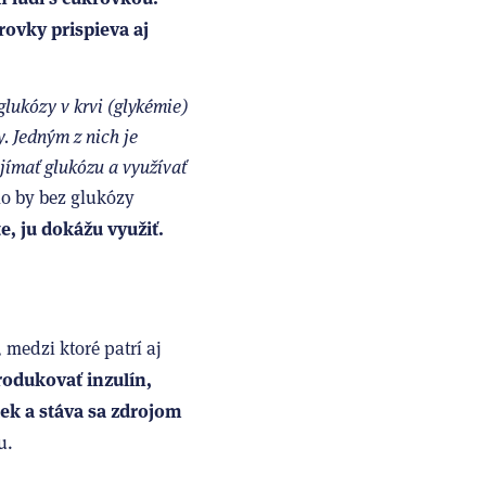
krovky prispieva aj
glukózy v krvi (glykémie)
. Jedným z nich je
jímať glukózu a využívať
lo by bez glukózy
, ju dokážu využiť.
medzi ktoré patrí aj
rodukovať inzulín,
ek a stáva sa zdrojom
nu.