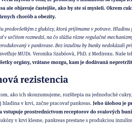
sa ale objavuje častejšie, ako by ste si mysleli. Okrem cu
árnych chorôb a obezity.
iu predovšetkým z glukózy, ktorú prijímame v potrave. Hladinu 
ať v určitom rozmedzí, na čo slúžia rôzne regulačné mechanizmy
 produkovaný v pankrease. Bez inzulínu by bunky nedokázali pri
ysvetľuje MUDr. Veronika Szabóová, PhD. z Medirexu. Naše te
šetky orgány, vrátane mozgu, kam je dodávaná nepretržite
nová rezistencia
tom, ako ich skonzumujeme, rozštiepia na jednoduché cukry, 
Jeho úlohou je p
ej hladina v krvi, začne pracovať pankreas.
 vstupuje prostredníctvom receptorov do svalových buni
ukózy v krvi klesne, pankreas prestane s produkciou inzulí