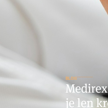
BLOG
Medirex 
je len 