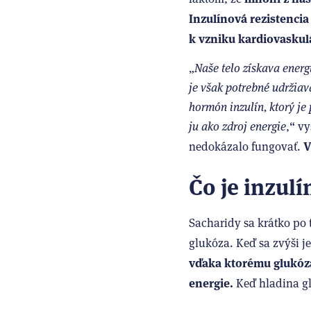
Inzulínová rezistencia 
k vzniku kardiovaskul
„
Naše telo získava energ
je však potrebné udržiav
hormón inzulín, ktorý je
ju ako zdroj energie
,“ v
V
nedokázalo fungovať.
Čo je inzulí
Sacharidy sa krátko po 
glukóza. Keď sa zvýši j
vďaka ktorému glukóza
energie.
Keď hladina gl