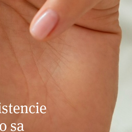
istencie
o sa