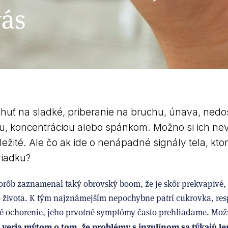
vás
chuť na sladké, priberanie na bruchu, únava, nedo
, koncentráciou alebo spánkom. Možno si ich nev
ežité. Ale čo ak ide o nenápadné signály tela, kt
riadku?
orôb zaznamenal taký obrovský boom, že je skôr prekvapivé, 
do života. K tým najznámejším nepochybne patrí cukrovka, resp
né ochorenie, jeho prvotné symptómy často prehliadame. Možn
 veria mýtom o tom, že problémy s inzulínom sa týkajú le