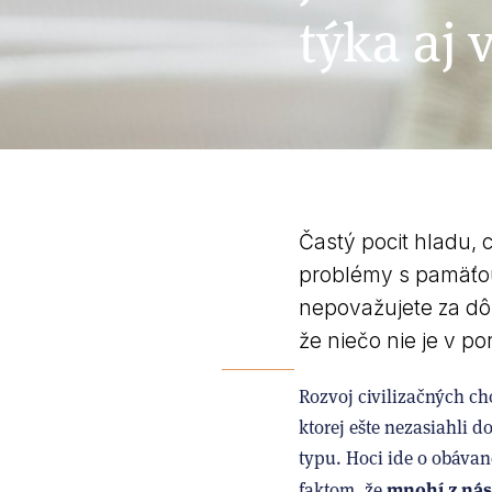
týka aj 
Častý pocit hladu, 
problémy s pamäťou
nepovažujete za dôl
že niečo nie je v po
Rozvoj civilizačných ch
ktorej ešte nezasiahli 
typu. Hoci ide o obáva
mnohí z nás
faktom, že