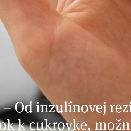
– Od inzulínovej rez
krok k cukrovke, možn