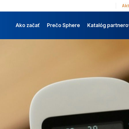
Akt
Ako začať
Prečo Sphere
Katalóg partnero