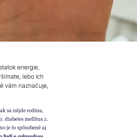
statok energie,
šímate, lebo ich
oré vám naznačuje,
ak sa nájde rodina,
. diabetes mellitus 2.
o je to spôsobené aj
n ľudí s cukrovkou.