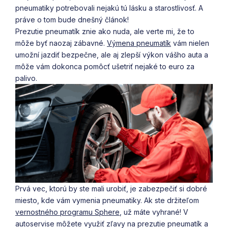
pneumatiky potrebovali nejakú tú lásku a starostlivosť. A
práve o tom bude dnešný článok!
Prezutie pneumatík znie ako nuda, ale verte mi, že to
môže byť naozaj zábavné.
Výmena pneumatík
vám nielen
umožní jazdiť bezpečne, ale aj zlepší výkon vášho auta a
môže vám dokonca pomôcť ušetriť nejaké to euro za
palivo.
Prvá vec, ktorú by ste mali urobiť, je zabezpečiť si dobré
miesto, kde vám vymenia pneumatiky. Ak ste držiteľom
vernostného programu Sphere
, už máte vyhrané! V
autoservise môžete využiť zľavy na prezutie pneumatík a