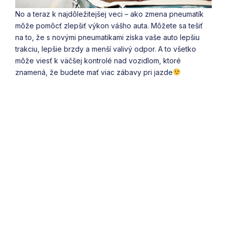
No a teraz k najdôležitejšej veci – ako zmena pneumatík
môže pomôcť zlepšiť výkon vášho auta. Môžete sa tešiť
na to, že s novými pneumatikami získa vaše auto lepšiu
trakciu, lepšie brzdy a menší valivý odpor. A to všetko
môže viesť k väčšej kontrolé nad vozidlom, ktoré
znamená, že budete mať viac zábavy pri jazde
Ďalšie články z nášho blogu