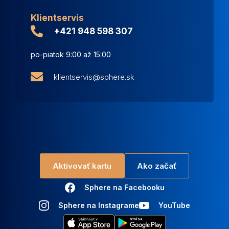
Klientservis
+421 948 598 307
po-piatok 9:00 až 15:00
klientservis@sphere.sk
Aktivovať kartu
Ako začať
Sphere na Facebooku
Sphere na Instagrame
YouTube