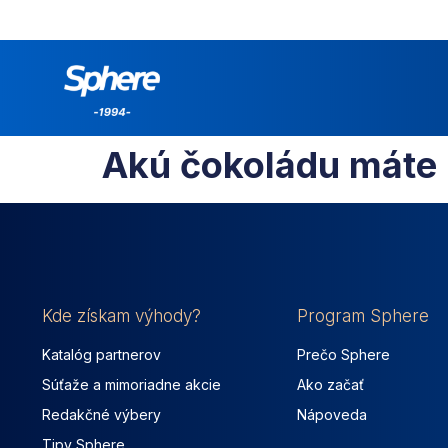
Akú čokoládu máte 
Kde získam výhody?
Program Sphere
Katalóg partnerov
Prečo Sphere
Súťaže a mimoriadne akcie
Ako začať
Redakčné výbery
Nápoveda
Tipy Sphere