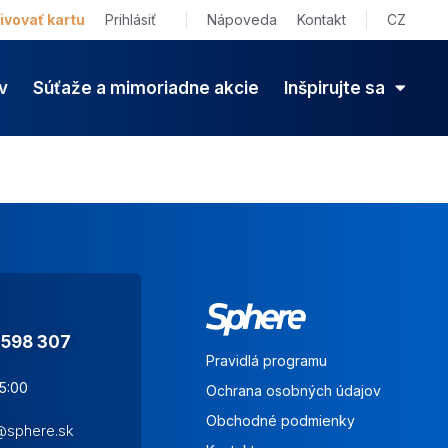
ivovať kartu
Prihlásiť
Nápoveda
Kontakt
CZ
v
Súťaže a mimoriadne akcie
Inšpirujte sa
 598 307
Pravidlá programu
15:00
Ochrana osobných údajov
Obchodné podmienky
s@sphere.sk