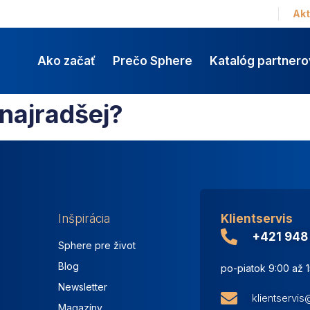
Akt
Ako začať
Prečo Sphere
Katalóg partnero
najradšej?
Inšpirácia
Klientservis
+421 948
Sphere pre život
Blog
po-piatok 9:00 až 
Newsletter
klientservi
Magazíny