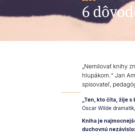
6 dôvodo
„Nemilovať knihy z
hlupákom.“ Jan Amo
spisovateľ, pedagóg
„Ten, kto číta, žije 
Oscar Wilde dramatik,
Kniha je najmocnejšo
duchovnú nezávislosť