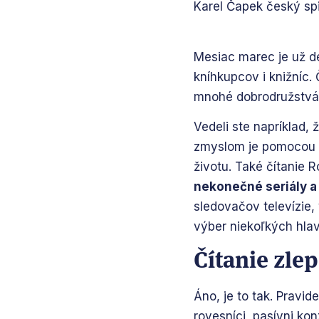
Karel Čapek český sp
Mesiac marec je už d
kníhkupcov i knižníc
mnohé dobrodružstvá, 
Vedeli ste napríklad, 
zmyslom je pomocou čí
životu. Také čítanie 
nekonečné seriály a 
sledovačov televízie,
výber niekoľkých hlav
Čítanie zle
Áno, je to tak. Pravide
rovesníci, pasívni konz