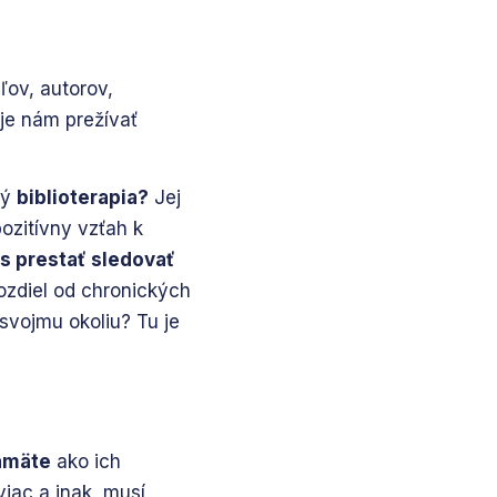
eľov, autorov,
je nám prežívať
ný
biblioterapia?
Jej
ozitívny vzťah k
as prestať sledovať
rozdiel od chronických
svojmu okoliu? Tu je
pamäte
ako ich
 viac a inak, musí