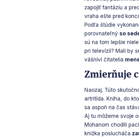
zapojiť fantáziu a p
vraha ešte pred konc
Podľa štúdie vykonane
porovnateľný
so sed
sú na tom lepšie niel
pri televízii? Mali b
vášniví čitatelia
mene
Zmierňuje c
Naozaj. Túto skutočno
artritída. Kniha, do k
sa aspoň na čas stá
Aj tu môžeme svoje o
Mohanom chodili pac
knižka poslucháča
za