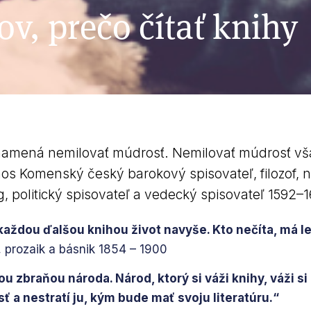
v, prečo čítať knihy
namená nemilovať múdrosť. Nemilovať múdrosť vš
s Komenský český barokový spisovateľ, filozof,
, politický spisovateľ a vedecký spisovateľ 1592–
s každou ďalšou knihou život navyše. Kto nečíta, má le
 prozaik a básnik 1854 – 1900
u zbraňou národa. Národ, ktorý si váži knihy, váži s
 a nestratí ju, kým bude mať svoju literatúru.“