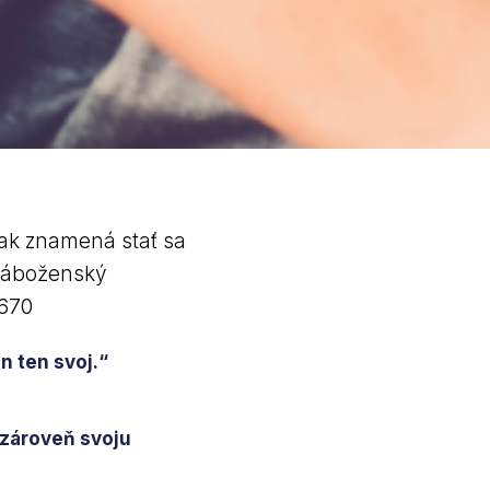
ak znamená stať sa
 náboženský
1670
n ten svoj.“
i zároveň svoju