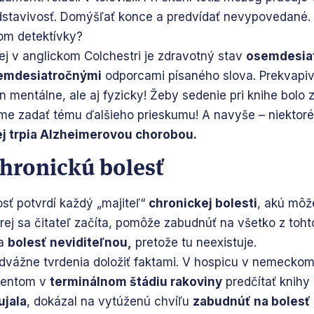
redstavivosť. Domýšľať konce a predvídať nevypovedané.
om detektívky?
j v anglickom Colchestri je zdravotný stav
osemdesia
emdesiatročnými
odporcami písaného slova. Prekvapivé 
en mentálne, ale aj fyzicky! Žeby sedenie pri knihe bolo
y sme zadať tému ďalšieho prieskumu! A navyše – niektor
j trpia Alzheimerovou chorobou.
hronickú bolesť
sť potvrdí každý „majiteľ“
chronickej bolesti
, akú môž
torej sa čitateľ začíta, pomôže zabudnúť na všetko z tohto
va
bolesť neviditeľnou,
pretože tu neexistuje.
dvážne tvrdenia doložiť faktami. V hospicu v nemeckom
ientom v
terminálnom štádiu rakoviny
predčítať knihy 
ujala
, dokázal na vytúženú chvíľu
zabudnúť na bolesť