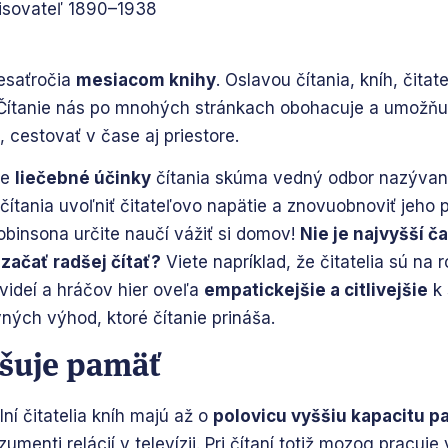
isovateľ 1890–1938
esaťročia
mesiacom knihy
. Oslavou čítania, kníh, čitat
. Čítanie nás po mnohých stránkach obohacuje a umožňu
cestovať v čase aj priestore.
že
liečebné účinky
čítania skúma vedný odbor nazýva
tania uvoľniť čitateľovo napätie a znovuobnoviť jeho p
Robinsona určite naučí vážiť si domov!
Nie je najvyšší č
začať radšej čítať?
Viete napríklad, že čitatelia sú na 
 videí a hráčov hier oveľa
empatickejšie a citlivejšie
k 
ných výhod, ktoré čítanie prináša.
pšuje pamäť
lní čitatelia kníh majú až o
polovicu vyššiu kapacitu 
umenti relácií v televízii. Pri čítaní totiž mozog pracuje